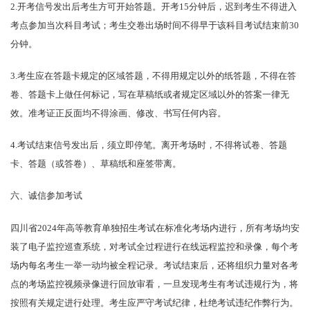
2.开考信号发出后考生方可开始答题。开考15分钟后，迟到考生不得进入
考点参加当次科目考试；考生交卷出场时间不得早于该科目考试结束前30
分钟。
3.考生应在答题卡规定的区域答题，不得用规定以外的纸答题，不得在答
卷、答题卡上做任何标记，写在草稿纸或者规定区域以外的答案一律无
效。准考证正反面均不得涂画、修改、书写任何内容。
4.考试结束信号发出后，须立即停笔。离开考场时，不得将试卷、答题
卡、答题（或答卷）、草稿纸和座签带离。
六、诚信参加考试
四川省2024年高等教育单独招生考试在标准化考场内进行，所有考场均安
装了电子监控巡查系统，对考试全过程进行在线远程监控和录像，每个考
场内每名考生一举一动均被全程记录。考试结束后，还将组织力量对各考
点的考场监控视频录像进行回放审看，一旦发现考生有考试违规行为，将
按照有关规定进行处理。考生应严守考试纪律，杜绝考试违纪作弊行为。