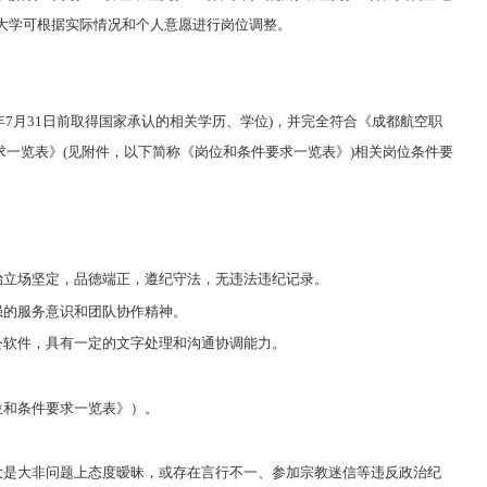
大学可根据实际情况和个人意愿进行岗位调整。
6年7月31日前取得国家承认的相关学历、学位)，并完全符合《成都航空职
要求一览表》(见附件，以下简称《岗位和条件要求一览表》)相关岗位条件要
政治立场坚定，品德端正，遵纪守法，无违法违纪记录。
强的服务意识和团队协作精神。
办公软件，具有一定的文字处理和沟通协调能力。
位和条件要求一览表》）。
等大是大非问题上态度暧昧，或存在言行不一、参加宗教迷信等违反政治纪