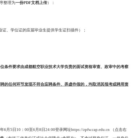
序整理为
一份PDF文档上传
）：
业证、学位证的应届毕业生提供学生证扫描件）；
岗位条件要求由成都航空职业技术大学负责的
面试资格审查、政审中的考察
招聘的任何环节发现不符合应聘条件、弄虚作假的，均取消其报考或
聘
用资
：00至6月8日24:00登录网址https://zpfw.cap.edu.cn （点击右