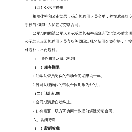
（四）公示与
聘用
根据体检和政审结果，确定拟聘用人员名单，并在成都航空
学校与拟聘用人员签订劳动合同。
公示期间因被公示人弃权或因其被举报查实取消资格后出
公示结束后因拟聘用人员弃权等原因出现的招用名额空缺，可按
可递补，不再递补。
五、服务期限及退出机制
（一）服务期限
1.助学助管员岗位的劳动合同期限为一年。
2.科研助理岗位的劳动合同期限为6个月。
（二）退出机制
1.合同期满后自动终止。
2.如有需要，双方可协商一致提前解除劳动合同。
六、薪酬待遇
（一）薪酬标准