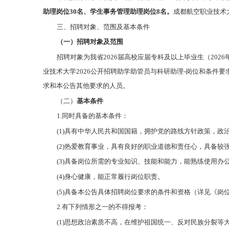
助理
岗位
30名、
学生
事务
管理助理
岗位
8名。
成都航空职业技术
三、招聘对象、范围及基本条件
（一）招聘对象及范围
招聘对象为我省2026届高校应届专科及以上毕业生（202
业技术大学2026公开招聘助学助管员与科研助理-岗位和条件
求和本公告其他要求的人员。
（二）
基本条件
1.同时具备的基本条件：
(1)具有中华人民共和国国籍，拥护党的路线方针政策，
(2)热爱教育事业，具有良好的职业道德和责任心，具备较
(3)具备岗位所需的专业知识、技能和能力，能熟练使用
(4)身心健康，能正常履行岗位职责。
(5)具备本公告具体招聘岗位要求的条件和资格（详见《岗
2.有下列情形之一的不得报考：
(1)思想政治素质不高，在维护祖国统一、反对民族分裂