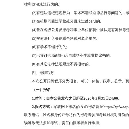
律和政治规矩行为的;
(2)有违法违纪违规行为、学术不端或道德品行等问题的，
(3)在校期间受过学校处分且未过处分期的;
(4)曾在各级公务员招考和事业单位招聘中被认定有舞弊等
(5)被依法列入失信联合惩戒对象名单的;
(6)有学术不端行为的;
(7)已签订劳动(聘用)合同或毕业生就业协议书的;
(8)有其它法律法规规定不得报考的。
四、招聘程序
本次公开招聘程序分为报名、考试、体检、政审、公示、
（一）报名
1.时间：
自本公告发布之日起至202
6
年
5
月
31
日24:00
。
2.
报名方式：
采取网上报名的方式(报名网址
https://zpfw.cap
联系电话。姓名和身份证号将作为报考者参加考试时核对身份的
误导致无法参加考试，责任由报考者自行承担。