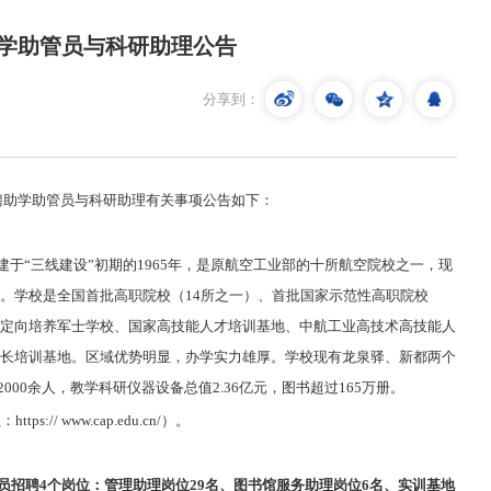
助学助管员与科研助理公告
分享到：
招聘助学助管员与科研助理有关事项公告如下：
建于“三线建设”初期的1965年，是原航空工业部的十所航空院校之一，现
。学校是全国首批高职院校（14所之一）、首批国家示范性高职院校
首批定向培养军士学校、国家高技能人才培训基地、中航工业高技术高技能人
长培训基地。区域优势明显，办学实力雄厚。学校现有龙泉驿、新都两个
000余人，教学科研仪器设备总值2.36亿元，图书超过165万册。
 www.cap.edu.cn/）。
员招聘4个岗位：
管理助理岗位29名、
图书
馆服务
助理
岗位
6名、实训基地