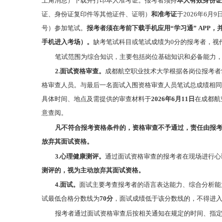
上角消息）下载并打印本人准考证。报考者须持
本人
有效身份证
证、身份证复印件等其他证件、证明）
和准
考证
于2026年6月
号）参加笔试。
报考者须在考前下载手机应用“学习通” APP
手机进入考场）
。
缺考笔试科目或笔试成绩为0分的报考者，视
笔试范围为综合知识，主要包括岗位基础知识和必备能力
2.面试资格审查。
成都航空职业技术大学根据各岗位报考者
格审查人员。与最后一名面试入围资格审查人员笔试总成绩相同
具体时间、地点及需提供的审查材料于
2026年6月11日
在成都航
意查阅。
凡不符合报考资格条件的，资格审查不予通过，责任由报
放弃其面试资格。
3
.
心理健康测评。
通过面试资格审查的报考者在现场进行心
测评的，视为主动放弃其面试资格。
4
.
面试。
面试主要考查报考者的语言表达能力、综合分析能
试最低合格分数线为
70分
，面试成绩低于该分数线的，不得进
报考者通过面试资格审查后按相关通知在规定的时间、指