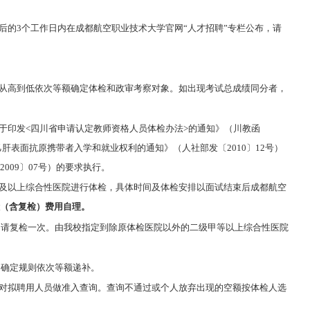
后的3个工作日内在成都航空职业技术大学官网“人才招聘”专栏公布，请
从高到低依次等额确定体检和政审考察对象。如出现考试总成绩同分者，
于印发<四川省申请认定教师资格人员体检办法>的通知》（川教函
乙肝表面抗原携带者入学和就业权利的通知》（人社部发〔2010〕12号）
009〕07号）的要求执行。
及以上综合性医院进行体检，具体时间及体检安排以面试结束后成都航空
（含复检）费用自理。
申请复检一次。由我校指定到除原体检医院以外的二级甲等以上综合性医院
的确定规则依次等额递补。
对拟聘用人员做准入查询。查询不通过或个人放弃出现的空额按体检人选