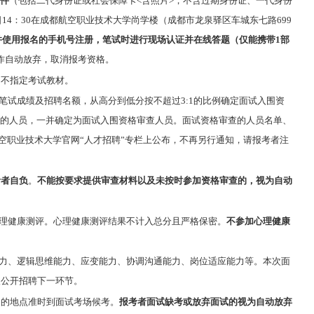
件
（包括二代身份证或社会保障卡<含照片>，不含过期身份证、一代身份
9日14：30在成都航空职业技术大学尚学楼（成都市龙泉驿区车城东七路699
，并使用报名的手机号注册，笔试时进行现场认证并在线答题（仅能携带1部
作自动放弃，取消报考资格。
，不指定考试教材。
笔试成绩及招聘名额，从高分到低分按不超过3:1的比例确定面试入围资
的人员，一并确定为面试入围资格审查人员。面试资格审查的人员名单、
空职业技术大学官网“人才招聘”专栏上公布，不再另行通知，请报考者注
考者自负
。
不能按要求提供审查材料以及未按时参加资格审查的，视为自动
理健康测评。心理健康测评结果不计入总分且严格保密。
不参加心理健康
力、逻辑思维能力、应变能力、协调沟通能力、岗位适应能力等。本次面
入公开招聘下一环节。
定的地点准时到面试考场候考。
报考者面试缺考或放弃面试的视为自动放弃