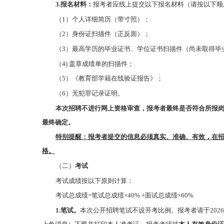
3.报名材料：
报考者应线上提交以下报名材料（请按以下顺
（1）个人详细简历（带寸照）；
（2）身份证扫描件（正反面）；
（3）最高学历的毕业证书、学位证书扫描件（尚未取得毕
（4) 盖章成绩单的扫描件；
（5）《教育部学籍在线验证报告》；
（6）无犯罪记录证明。
本次招聘不进行网上资格审查，报考者最终是否符合所报
最终确定
。
特别提醒：
报考者
提交的信息必须真实
、准确、
有效，在
格。
（二）
考试
考试成绩按以下原则计算：
考试总成绩=笔试总成绩×40% +面试总成绩×60%
1.笔试。
本次公开招聘笔试不设开考比例。报考者请于2026年6月5日10