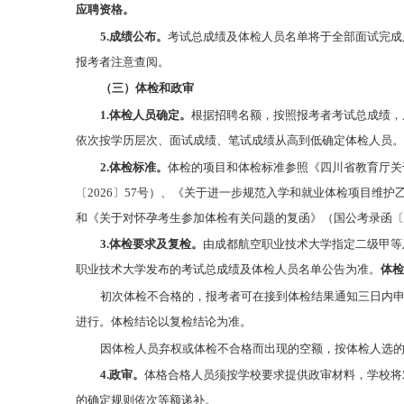
应聘资格。
5.成绩公布。
考试总成绩及体检人员名单将于全部面试完成
报考者注意查阅。
（三）体检和政审
1.体检人员确定。
根据招聘名额，按照报考者考试总成绩，
依次按学历层次、面试成绩、笔试成绩从高到低确定体检人员。
2.体检标准。
体检的项目和体检标准参照《四川省教育厅关
〔2026〕57号）、《关于进一步规范入学和就业体检项目维护
和《关于对怀孕考生参加体检有关问题的复函》（国公考录函〔2
3.
体检要求及复检。
由成都航空职业技术大学指定二级甲等
职业技术大学发布的考试总成绩及体检人员名单公告为准。
体检
初次体检不合格的，报考者可在接到体检结果通知三日内
进行。体检结论以复检结论为准。
因体检人员弃权或体检不合格而出现的空额，按体检人选
4.政审。
体格合格人员须按学校要求提供政审材料，学校将
的确定规则依次等额递补。