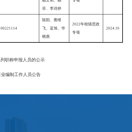
杨文韬、杨
专项
菲、李诗婷
陈阳、窦维
2022年校级思政
06221114
飞、蓝旭、华
2024.10
专项
晓惠
系列职称申报人员的公示
聘事业编制工作人员公告