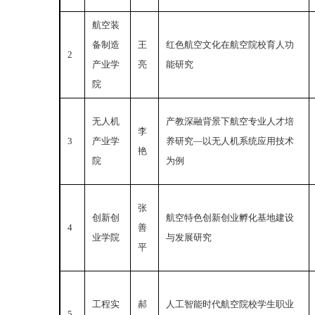
航空装
备制造
王
红色航空文化在航空院校育人功
2
产业学
亮
能研究
院
无人机
产教深融背景下航空专业人才培
李
3
产业学
养研究—以无人机系统应用技术
艳
院
为例
张
创新创
航空特色创新创业孵化基地建设
4
善
业学院
与发展研究
平
工程实
郝
人工智能时代航空院校学生职业
5