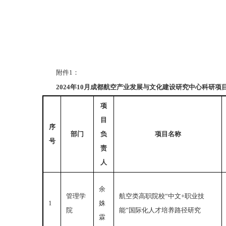
附件1：
202
4
年
10月成都航空产业发展与文化建设研究中心科研项
项
目
序
部门
负
项目名称
号
责
人
余
管理学
航空类高职院校“中文+职业技
1
姝
院
能”国际化人才培养路径研究
霖