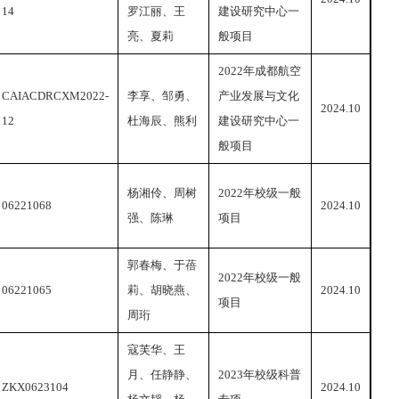
14
罗江丽、王
建设研究中心一
亮、夏莉
般项目
2022年成都航空
CAIACDRCXM2022-
李享、邹勇、
产业发展与文化
2024.10
12
杜海辰、熊利
建设研究中心一
般项目
杨湘伶、周树
2022年校级一般
06221068
2024.10
强、陈琳
项目
郭春梅、于蓓
2022年校级一般
06221065
莉、胡晓燕、
2024.10
项目
周珩
寇芙华、王
月、任静静、
2023年校级科普
ZKX0623104
2024.10