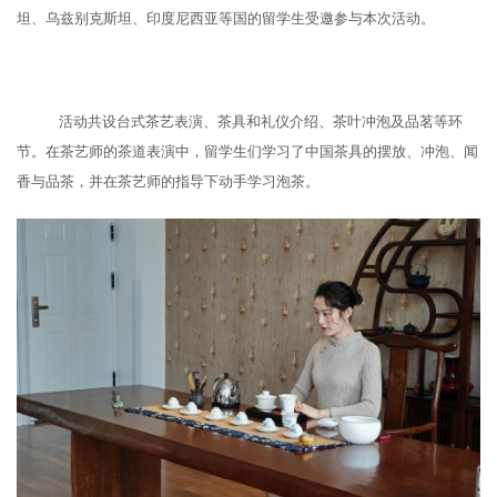
坦、乌兹别克斯坦、印度尼西亚等国的留学生受邀参与本次活动。
活动共设
台式茶艺表演
、
茶具
和
礼仪介绍
、茶叶
冲泡及
品茗
等
环
节
。
在
茶艺
师的茶道表演中
，留学生们
学习了中国茶具的摆放、冲泡、闻
香与品茶，并在茶艺师的指导下动手学习泡茶
。