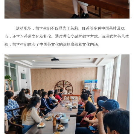
活动现场，留学生们不仅品尝了
茉莉
、红茶等多种中国茶叶
及糕
点，
还学习茶道
文化及
礼仪。
通过
理实交融的教学方式
、
沉浸式的
茶艺
体
验，
留学生们
体会
了
中国茶文化的深厚底蕴和文化内涵。