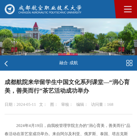
融合·成航
成都航院来华留学生中国文化系列课堂—“润心育
美，善美而行”茶艺活动成功举办
日期：2024-05-11
文：
图：
审核：
编辑：
访问量：
168
2024
年
4
月
19
日
，
由我校管理学院主办的
“润心育美，善美而行”品
春活动在茶艺室成功举办。来自阿尔及利亚、俄罗斯、泰国、塔吉克斯