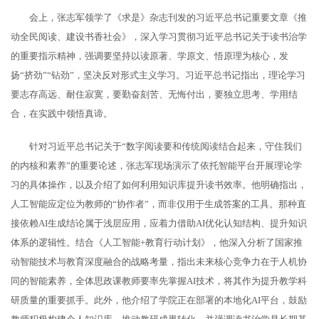
会上，张志军领学了《求是》杂志刊发的习近平总书记重要文章《推
动全民阅读、建设书香社会》，深入学习贯彻习近平总书记关于读书治学
的重要指示精神，强调要坚持以读原著、学原文、悟原理为核心，发
扬“挤劲”“钻劲”，坚决反对形式主义学习。习近平总书记指出，理论学习
要志存高远、耐住寂寞，要勤奋刻苦、无悔付出，要独立思考、学用结
合，在实践中领悟真谛。
针对习近平总书记关于“数字阅读要和传统阅读结合起来，守住我们
的内核和素养”的重要论述，张志军现场演示了依托智能平台开展理论学
习的具体操作，以及介绍了如何利用知识库提升读书效率。他明确指出，
人工智能应定位为教师的“协作者”，而非仅用于生成答案的工具。那种直
接依赖AI生成结论属于浅层应用，应着力借助AI优化认知结构、提升知识
体系的逻辑性。结合《人工智能+教育行动计划》，他深入分析了国家推
动智能技术与教育深度融合的战略考量，指出未来核心竞争力在于人机协
同的智能素养，全体思政课教师要率先掌握AI技术，将其作为提升教学科
研质量的重要抓手。此外，他介绍了学院正在部署的本地化AI平台，鼓励