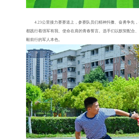
4.23公里接力赛赛道上，参赛队员们精神抖擞、奋勇争
都践行着强军有我、使命在肩的青春誓言。选手们以默契配合、
毅前行的军人本色。