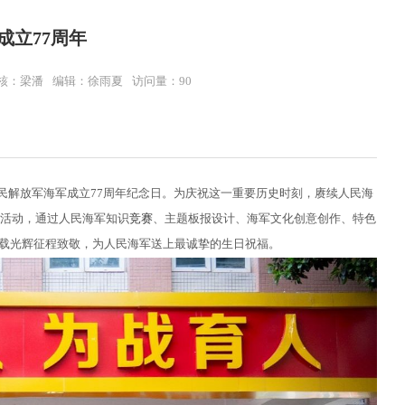
成立77周年
核：梁潘
编辑：徐雨夏
访问量：
90
人民解放军海军成立77周年纪念日。为庆祝这一重要历史时刻，赓续人民海
活动，通过人民海军知识
竞赛
、主题板报设计、海军文化创意创作、特色
七载光辉征程致敬，为人民海军送上最诚挚的生日祝福。