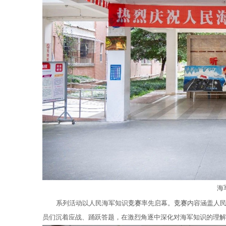
海
系列活动以人民海军知识
竞赛
率先启幕。
竞赛
内容涵盖人
员们沉着应战、踊跃答题，在激烈角逐中深化对海军知识的理解