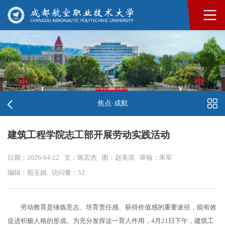
焦点·成航
建筑工程学院志工部开展劳动实践活动
日期：2026-04-22
文：陈宏杰
图：赵美淇
审核：朱军
编辑：殷玉娟
访问量：
52
劳动教育是锤炼意志、培育责任感、获得价值感的重要途径，能有效
促进积极人格的形成。为充分发挥这一育人作用，4月21日下午，建筑工