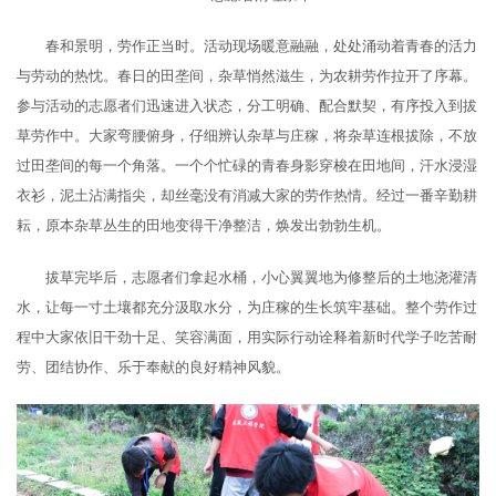
春和景明，劳作正当时。活动现场暖意融融，处处涌动着青春的活力
与劳动的热忱。春日的田垄间，杂草悄然滋生，为农耕劳作拉开了序幕。
参与活动的志愿者们迅速进入状态，分工明确、配合默契，有序投入到拔
草劳作中。大家弯腰俯身，仔细辨认杂草与庄稼，将杂草连根拔除，不放
过田垄间的每一个角落。一个个忙碌的青春身影穿梭在田地间，汗水浸湿
衣衫，泥土沾满指尖，却丝毫没有消减大家的劳作热情。经过一番辛勤耕
耘，原本杂草丛生的田地变得干净整洁，焕发出勃勃生机。
拔草完毕后，志愿者们拿起水桶，小心翼翼地为修整后的土地浇灌清
水，让每一寸土壤都充分汲取水分，为庄稼的生长筑牢基础。整个劳作过
程中大家依旧干劲十足、笑容满面，用实际行动诠释着新时代学子吃苦耐
劳、团结协作、乐于奉献的良好精神风貌。