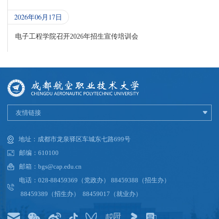
2026年06月17日
电子工程学院召开2026年招生宣传培训会
友情链接
地址：成都市龙泉驿区车城东七路699号
邮编：610100
邮箱：bgs@cap.edu.cn
电话：028-88459369（党政办） 88459388（招生办）
88459389（招生办） 88459017（就业办）