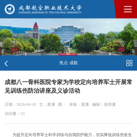
焦点·成航
成都八一骨科医院专家为学校定向培养军士开展常
见训练伤防治讲座及义诊活动
日期：2026-04-16
文：黄渊
图：
审核：梁潘
编辑：徐雨夏
访问量：
53
为提升定向培养军士科学训练与自我防护能力，切实降低训练伤发生