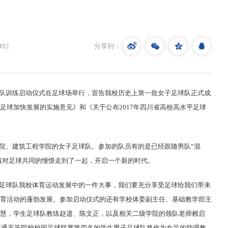
492
分享到：
队训练启动仪式在足球场举行，宣告我校历史上第一批女子足球队正式成
足球加快发展的实施意见
》和《关于公布
2017
年四川省高校高水平足球
院、建筑工程学院的女子足球队。参加的队员有的是已经跟随男队“混
怀着对足球共同的憧憬走到了一起，开启一个新的时代。
足球队我校体育运动发展中的一件大事，我们要充分享受足球给我们带来
育活动的蓬勃发展。参加启动仪式的还有学校体委副主任、基础教学部主
慧，学生足球队教练赵遗、陈文正，以及相关二级学院的领队老师赖启
普通高等院校校园足球联赛第四名的学生男子足球队将作为女足的助理教