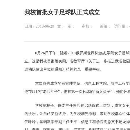
我校首批女子足球队正式成立
日期：2018-06-29
文：
图：
审核：
编辑：
访问量：
6
月
26
日下午，随着
2018
俄罗斯世界杯激战
,
学院女子足球
立。这是我校贯彻落实四川省教育厅《
关于进一步推进我省校园
运动队建设单位的通知》精神的又一重要举措。
本次宣告成立的有管理学院、信息工程学院、航空工程学
迹”数月的“老兵油子”，也有第一次触球的“新兵蛋子”，她们
学校副校长、体委主任熊熙在启动仪式上讲到，成立女子
的快乐，让自己受益终身，为学校增光添彩，带动学校群众性体
任叶峰，基础教学部副主任王平，信息工程学院党总支书记龙泽
财、龚宏、张海燕、胡洪志、罗英等。刚刚获得
2018
年四川省