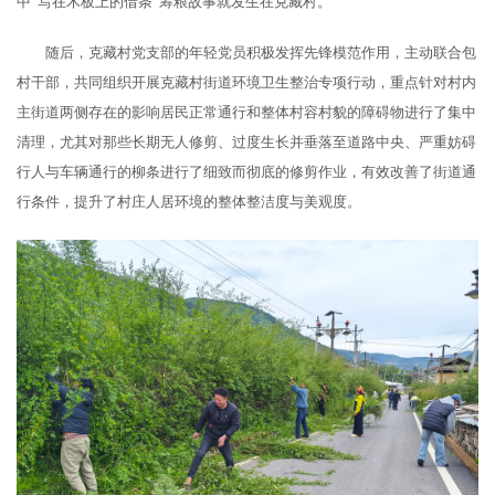
中“写在木板上的借条”筹粮故事就发生在克藏村。
随后，克藏村党支部的年轻党员积极发挥先锋模范作用，主动联合包
村干部，共同组织开展克藏村街道环境卫生整治专项行动，重点针对村内
主街道两侧存在的影响居民正常通行和整体村容村貌的障碍物进行了集中
清理，尤其对那些长期无人修剪、过度生长并垂落至道路中央、严重妨碍
行人与车辆通行的柳条进行了细致而彻底的修剪作业，有效改善了街道通
行条件，提升了村庄人居环境的整体整洁度与美观度。