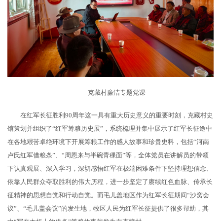
克藏村廉洁专题党课
在红军长征胜利90周年这一具有重大历史意义的重要时刻，克藏村史
馆策划并组织了“红军筹粮历史展”，系统梳理并集中展示了红军长征途中
在各地艰苦卓绝环境下开展筹粮工作的感人故事和珍贵史料，包括“河南
卢氏红军借粮条”、“周恩来与半碗青稞面”等，全体党员在讲解员的带领
下认真观展、深入学习，深切感悟红军在极端困难条件下坚持理想信念、
依靠人民群众夺取胜利的伟大历程，进一步坚定了赓续红色血脉、传承长
征精神的思想自觉和行动自觉。而毛儿盖地区作为红军长征期间“沙窝会
议”、“毛儿盖会议”的发生地，牧区人民为红军长征提供了很多帮助，其