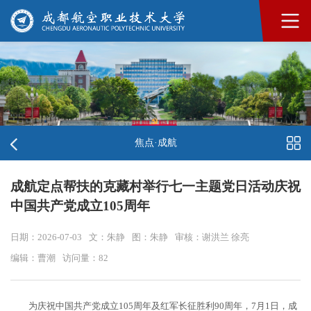
焦点·成航
成航定点帮扶的克藏村举行七一主题党日活动庆祝
中国共产党成立105周年
日期：2026-07-03
文：朱静
图：朱静
审核：谢洪兰 徐亮
编辑：曹潮
访问量：
82
为庆祝中国共产党成立105周年及红军长征胜利90周年，7月1日，成