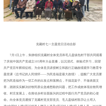
克藏村七一主题党日活动合影
7月1日上午，朱静组织克藏村全体党员和毛儿盖镇包村干部共同观看
了庆祝中国共产党成立105周年大会直播，以沉浸式、体验式学习，回望
共产党百年辉煌征程。为全体党员讲授树立和践行正确政绩观学习教育专
题党课《总书记的人民情怀——为民造福是最大政绩》，提醒广大党员要
把为民造福作为一切工作的出发点和落脚点，不搞花架子、不做表面文
章，踏踏实实解决好牧民群众急难愁盼的问题，把工作成效体现在牧民增
收、村庄发展上，在推动乡村全面振兴的过程中践行共产党员的初心使
命。向全体党员通报了克藏村党支部党员、毛儿盖镇村医尕让土邓入