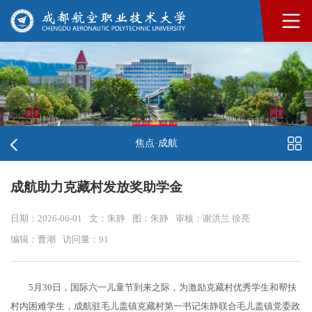
焦点·成航
成航助力克藏村发放奖助学金
日期：2026-06-01
文：朱静
图：朱静
审核：谢洪兰 徐亮
编辑：曹潮
访问量：
91
5月30日，国际六一儿童节到来之际，为激励克藏村优秀学生和帮扶
村内困难学生，成航驻毛儿盖镇克藏村第一书记朱静联合毛儿盖镇党委政