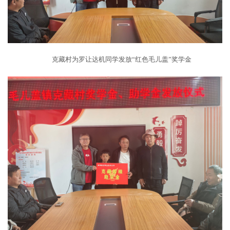
克藏村为罗让达机同学发放“红色毛儿盖”奖学金