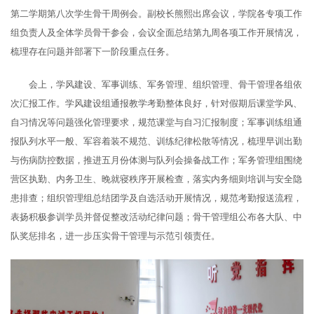
第二学期第八次学生骨干周例会。副校长熊熙出席会议，学院各专项工作
组负责人及全体学员骨干参会，会议全面总结第九周各项工作开展情况，
梳理存在问题并部署下一阶段重点任务。
会上，学风建设、军事训练、军务管理、组织管理、骨干管理各组依
次汇报工作。学风建设组通报教学考勤整体良好，针对假期后课堂学风、
自习情况等问题强化管理要求，规范课堂与自习汇报制度；军事训练组通
报队列水平一般、军容着装不规范、训练纪律松散等情况，梳理早训出勤
与伤病防控数据，推进五月份体测与队列会操备战工作；军务管理组围绕
营区执勤、内务卫生、晚就寝秩序开展检查，落实内务细则培训与安全隐
患排查；组织管理组总结团学及自选活动开展情况，规范考勤报送流程，
表扬积极参训学员并督促整改活动纪律问题；骨干管理组公布各大队、中
队奖惩排名，进一步压实骨干管理与示范引领责任。