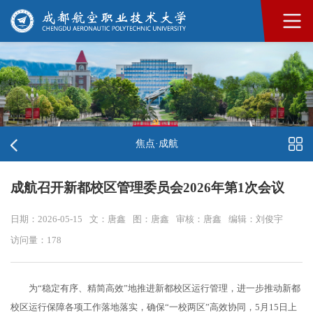
焦点·成航
成航召开新都校区管理委员会2026年第1次会议
日期：2026-05-15
文：唐鑫
图：唐鑫
审核：唐鑫
编辑：刘俊宇
访问量：
178
为“稳定有序、精简高效”地推进新都校区运行管理，进一步推动新都
校区运行保障各项工作落地落实，确保“一校两区”高效协同，5月15日上