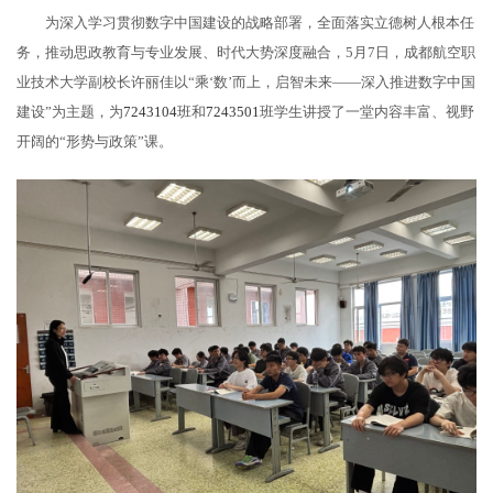
为深入学习贯彻数字中国建设的战略部署，全面落实立德树人根本任
务，推动思政教育与专业发展、时代大势深度融合，5月7日，成都航空职
业技术大学副校长许丽佳以“乘‘数’而上，启智未来——深入推进数字中国
建设”为主题，为
7243104
班和
7243501
班学生讲授了一堂内容丰富、视野
开阔的“形势与政策”课。