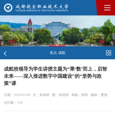
焦点·成航
成航校领导为学生讲授主题为“乘‘数’而上，启智
未来——深入推进数字中国建设”的“形势与政
策”课
日期：2026-05-08
文：朱婷婷
图：朱婷婷
审核：陈阳
编辑：曹潮
访问量：
159