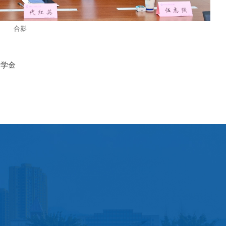
合影
助学金