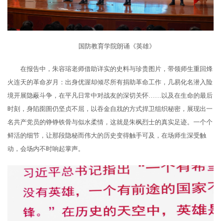
国防教育学院朗诵《英雄》
在报告中，朱容瑢老师借助详实的史料与珍贵图片，带领师生重回烽
火连天的革命岁月：出身优渥却倾尽所有捐助革命工作，几易化名潜入险
境开展隐蔽斗争，在平凡日常中对战友的深切关怀……以及在生命的最后
时刻，身陷囹圄仍坚贞不屈，以吞金自戕的方式捍卫组织秘密，展现出一
名共产党员的铮铮铁骨与似水柔情，这就是朱枫烈士的真实足迹。一个个
鲜活的细节，让那段隐秘而伟大的历史变得触手可及，在场师生深受触
动，会场内不时响起掌声。