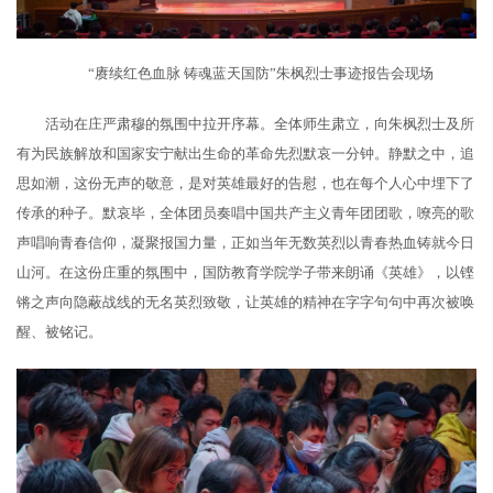
“赓续红色血脉 铸魂蓝天国防”朱枫烈士事迹报告会现场
活动在庄严肃穆的氛围中拉开序幕。全体师生肃立，向朱枫烈士及所
有为民族解放和国家安宁献出生命的革命先烈默哀一分钟。静默之中，追
思如潮，这份无声的敬意，是对英雄最好的告慰，也在每个人心中埋下了
传承的种子。默哀毕，全体团员奏唱中国共产主义青年团团歌，嘹亮的歌
声唱响青春信仰，凝聚报国力量，正如当年无数英烈以青春热血铸就今日
山河。在这份庄重的氛围中，国防教育学院学子带来朗诵《英雄》，以铿
锵之声向隐蔽战线的无名英烈致敬，让英雄的精神在字字句句中再次被唤
醒、被铭记。