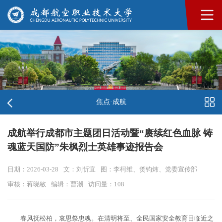
焦点·成航
成航举行成都市主题团日活动暨“赓续红色血脉 铸
魂蓝天国防”朱枫烈士英雄事迹报告会
日期：2026-03-28
文：刘忻宜
图：李柯维、贺钧炜、党委宣传部
审核：蒋晓敏
编辑：曹潮
访问量：
108
春风抚松柏，哀思祭忠魂。在清明将至、全民国家安全教育日临近之