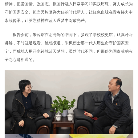
精神，把爱国情、强国志、报国行融入日常学习和实践历练，努力成长为
守护国家安全、担当民族复兴大任的时代新人，让红色血脉在青春接力中
永续传承，让英烈精神在蓝天逐梦中绽放光芒。
报告会前，朱容瑢在谢亮冯的陪同下，参观了学校校史馆，认真聆听
讲解，不时驻足观看。她感慨道，朱枫烈士那一代人用生命守护国家安
宁，而成航人用汗水铸就蓝天梦想，虽然时代不同，但那份为国奉献的赤
子之心是相通的。