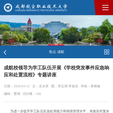
焦点·成航
成航校领导为学工队伍开展《学校突发事件应急响
应和处置流程》专题讲座
日期：2026-03-12
文：吴永翠
图：李定洲 李俊杰
审核：蒋晓敏
编辑：曹潮
访问量：
166
为进一步提升学工队伍应急处突能力和舆情管理水平，有效应对复杂