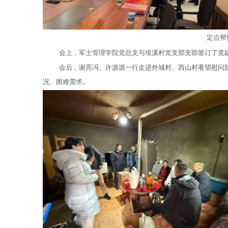
定点帮
会上，军士管理学院党总支与埃溪村党支部支部签订了党
会后，谢亮冯、许源源一行走进外城村、西山村看望慰问
况、困难需求。