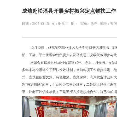
成航赴松潘县开展乡村振兴定点帮扶工作
日期：2025-12-15
文：谢洪兰
图：
审核：徐亮
编辑：曹潮
1
2
月
1
2
日，成都航
空职业技术大学党委副书记
谢亮冯
、
副
部、工会、军士管理学院负责人
以及
马克思主义学院教师参与此
座谈会
在
松潘县外城村会议室召开。
会上，
谢亮冯、许源
多年来与松潘建立了帮扶长效机制，当前各项工作稳步推进。他
式，尝试在低空文旅、特色物流、应急保障、高原农业作业四大
姓“急难愁盼”的事，为百姓办实事办好事；二是防止群体性返
章，让老百姓切实增收；三是要深入推进校地合作，将已有的项