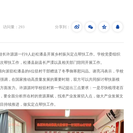
访问量：
293
分享到：
校长
许源源一行
9
人赴松潘县开展乡村振兴定点帮扶工作。学校党
委
组织
次帮扶工作，
松潘县副县长严溧以及相关部门陪同开展工作
。
源向派驻松潘县的
6位驻村干部赠送了冬季御寒慰问品。谢亮冯表示，学校
强调，在国家推动高质量发展的重要时期，双方可以共同探讨帮扶新模
方面发力。许源源对学校驻村第一书记提出三点要求：一是尽快梳理老百
贫，要全面分析所在村的资源禀赋，找准产业发展切入点，做大产业发展文
目持续推进，做实定点帮扶工作。