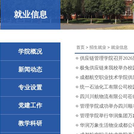
就业信息
首页
>
招生就业
>
就业信息
学院概况
供应链管理学院召开202
极兔供应链来我校举办校
新闻动态
成都航空职业技术学院供应
专业设置
统一石油化工有限公司校
四川川航物流有限公司莅
党建工作
管理学院成功举办四川顺
管理学院举行华润集团万
教学科研
华润万象生活物业成都公司