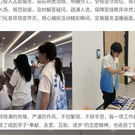
心投入志愿服务，提前熟悉流程、明确分工，全程坚守岗位、各
入场、规范就座，及时解答疑问、疏通人流，保障现场秩序井然
们化身现场宣传员，用心捕捉活动精彩瞬间，定格服务温暖画面
持饱满的热情、严谨的作风，不怕繁琐、不辞辛劳，每一项工作
现了成航学子“奉献、友爱、互助、进步”的志愿精神，也收获了