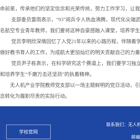
命前辈，传承他们的坚定信念和光荣传统，努力工作学习，让我
支部委员雷雨表示，
“
93
”阅兵令人热血沸腾，现代化尖端
名航空专业青年教师，我们要将这种自豪感融入课堂，培养学生
党员李明欣深情回忆了入党
21
年以来的心路历程，伴随着
做好教书育人的工作，为成航大更加灿烂的明天贡献自己的力量
党员尹子栋表示，在科学研究这个赛道上，我们要学习独
和培养学生
“千磨万击还坚劲”的执着精神。
无人机产业学院教师党支部以一场主题鲜明的党日活动，引
念转化为履职尽责的实际行动。
联系我们：无人
学校官网
邮编：