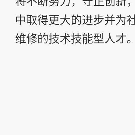
将不断努力，守正创新
中取得更大的进步并为
维修的技术技能型人才