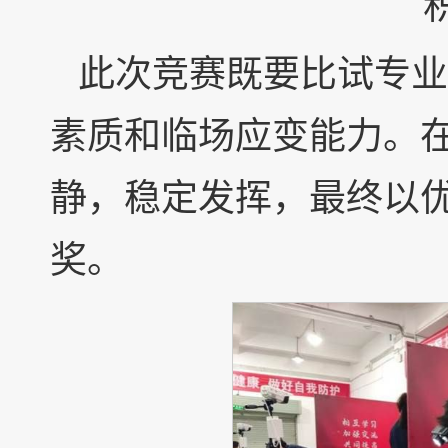
此次竞赛既要比试专业
素质和临场应变能力。
静，稳定发挥，最终以
奖。