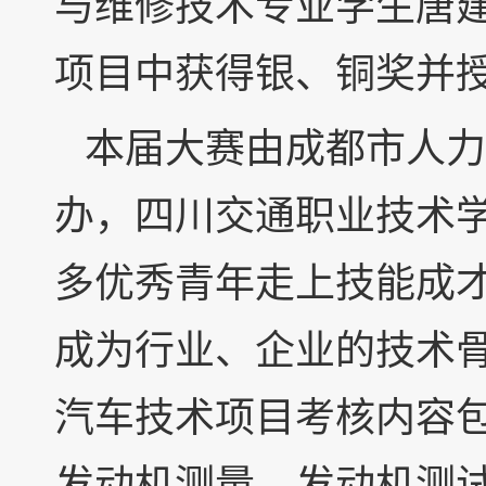
与维修技术专业学生唐
项目中获得银、铜奖并授
本届大赛由成都市人力
办，四川交通职业技术
多优秀青年走上技能成
成为行业、企业的技术
汽车技术项目考核内容
发动机测量、发动机测