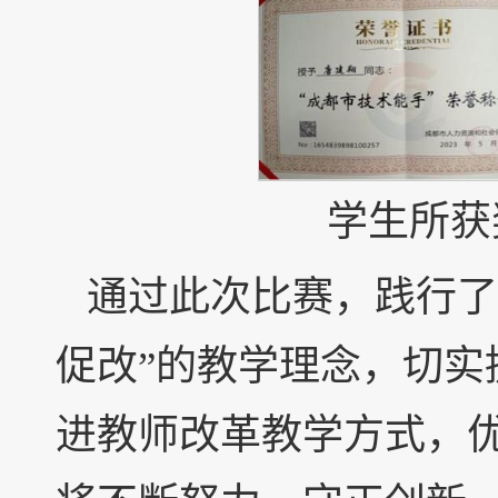
学生所获
通过此次比赛，践行了
促改”的教学理念，切实
进教师改革教学方式，