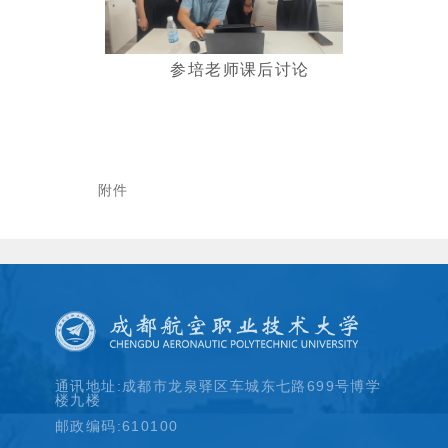
参培老师课后讨论
附件
通讯地址:成都市龙泉驿区车城东七路699号博学
楼九楼
邮政编码:610100