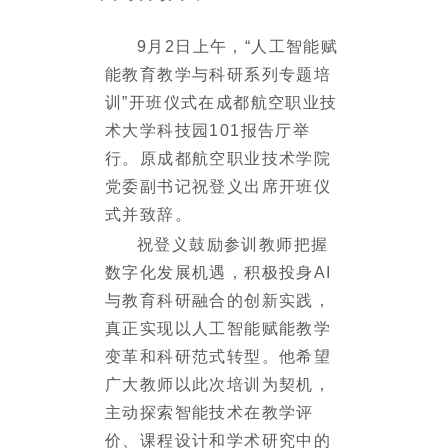
9
月
2
日上午，“人工智能赋
能教育教学与科研系列专题培
训”开班仪式在成都航空职业技
术大学
科技园
101
报告厅
举
行。
原
成都航空职业技术学院
党委副书记祝登义出席开班仪
式并致辞。
祝登义鼓励参训教师把握
数字化发展机遇，积极投身
AI
与教育科研融合的创新实践，
真正实现以人工智能赋能教学
变革和科研
范式
转型。他希望
广大教师以此次培训为契机，
主动探索智能技术在教学评
价、课程设计和学术研究中的