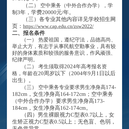
（二
）
空中乘务（中外合作办学），学
3年，学费20000元/年。
制
（三）各专业其他内容详见学校招生网
页：
https://www.cap.edu.cn/zsw2022/
二、报名条件
（一）
热爱祖国，遵纪守法，品德高尚、
举止大方，有志于从事民航空勤事业，具有较
好的身体素质和较强的服务意识，作风顽强、
纪律严明。
2024
（二）
考生须取得
年高考报名资
20周岁以下（2004
9月1日以后
格，年龄在
年
出生）。
174-
（三）
空中乘务专业要求男生净身高
182cm，女生净身高164-172cm；空中乘务
（中外合作办学）要求男生净身高173-
184cm，女生净身高162-174cm。
（四）男生裸眼视力C型表0.7以上，女
生矫正视力C型表0.5以上；无色盲、色弱，
无色觉异常。