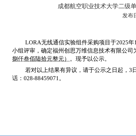
成都航空职业技术大学二级
发布日期
LORA
无线通信实验组件采购项目
于
2025
年
小组评审，确定福州创思万维信息技术有限公司
捌仟叁佰陆拾元整元）
。现
予以公示。
若对以上结果有异议，请于公示之日起，
3
话：
028-884
59071
。