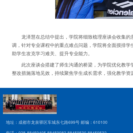
龙泽慧在总结中提出，学院将细致梳理座谈会收集的
调，针对专业课程中的重点难点问题，学院将全面摸排学
助学生攻克学习难关、提升专业能力。
此次座谈会搭建了师生沟通的桥梁，为学院优化教学
整改措施落地见效，持续聚焦学生成长需求，强化教学资
地址：成都市龙泉驿区车城东七路699号 邮编：610100
电话：028-88459405 88459082 88459530 88459532