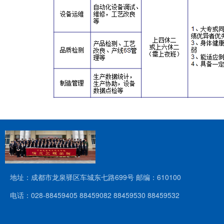
地址：成都市龙泉驿区车城东七路699号 邮编：610100
电话：028-88459405 88459082 88459530 88459532