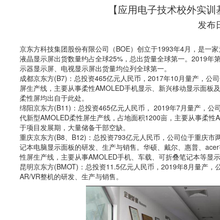
【应用电子技术校外实训
发布日期
京东方科技集团股份有限公司（
BOE
）
创立于
1993
年
4
月，是一家
液晶显示屏出货数量约占全球
25%
，
总出货量全球第一
。
2019
年
示器显示屏、电视显示屏出货量均位列全球第一
。
成都京东方
(B7)
：
总投资
465
亿元人民币，
2017
年
10
月量产，公司
屏生产线
，主要从事柔性
AMOLED
手机显示、新兴移动显示面板
柔性屏均出自于此处。
绵阳京东方
(B11)
：
总投资
465
亿元人民币，
2019
年
7
月量产，公
代新型
AMOLED
柔性屏生产线
，占地面积
1200
亩，主要从事柔性
于项目发展期，大量储备干部空缺
。
重庆京东方
(B8
、
B12)
：
总投资
793
亿元人民币，公司位于重庆市
记本电脑显示面板的研发、生产与销售
。华硕、戴尔、惠普、
acer
性屏生产线
，主要从事
AMOLED
手机、车载、可折叠笔记本等显
昆明京东方
(BMOT)
：
总投资
11.5
亿元人民币，
2019
年
8
月量产，
AR/VR
整机的研发、生产与销售。