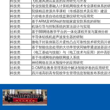
科技类
飞机通风测试装置的应用研究与开发
科技类
专业技能竞赛融入计算机网络技术专业课程体系的
科技类
院级精品资源共享课程《传感器技术及应用》建设
科技类
六价铬水质自动在线监测仪研究与应用究
科技类
基于ARM及WSNs的智能家庭安防系统的研制
科技类
机场引导与控制系统的算法设计与实现
社科类
基于BB网络教学平台的一体化课程开发与案例分析
科技类
半导体铝线机超声波发生器的研制
科技类
微电子封装倒装芯片柔性凸点可靠性技术研究四川
科技类
基于智能信息处理的大功率管状同轴带通滤波器设
科技类
《电工基础与技能》与《电工技术与应用》的中高
科技类
基于传感网络的物联网接入系统
科技类
神经网络在洪水预报中的应用研究
社科类
D-OMR在教务管理系统中解决智能评卷的应用研究
科技类
四川省高职高专院校学生管理信息智能发布系统设