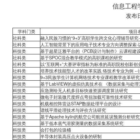
信息工程
发布日期
学科门类
项目
社科类
融入民族习惯的“9+3”高职学生跨文化心理辅导研
社科类
人工智能背景下的应用电子技术专业方向调整探索-
科技类
基于超星泛雅平台的《PCB设计与制作》云课程建
社科类
基于SPOC混合教学模式的高职课程的研究
社科类
以“互联网+”大赛评审指标为标准的高职院校创新
社科类
培养技术技能型人才的改革实践 络技术专业为例 --
科技类
9+3民族学生计算机网络技术专业课程教学改革研
科技类
基于LabVIEW的虚拟仿真技术在 《数据采集与处
科技类
应急测绘无人机多目标快速资源调度算法研究
科技类
微电子封装微尺度焊点弯扭加载可靠性技术研究
科技类
机载相控阵雷达STAP数据处理平台的设计
科技类
谱线平滑处理技术与评价方法研究
科技类
基于Apache kylin的航空公司航班延误预测分析研究
科技类
基于低本底气溶胶测量的数据采集系统研究
科技类
会打包的垃圾桶
科技类
半导体封装高压点火设备的研制