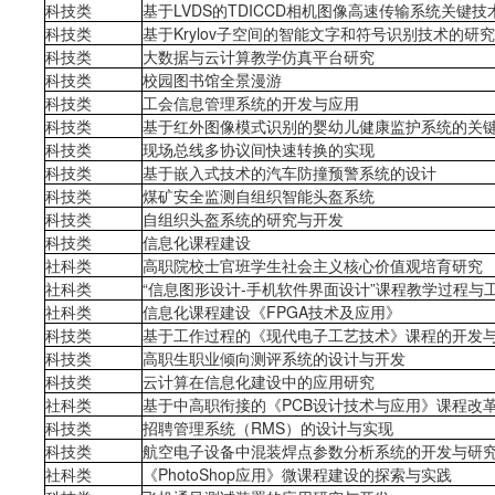
科技类
基于LVDS的TDICCD相机图像高速传输系统关键技
科技类
基于Krylov子空间的智能文字和符号识别技术的研究
科技类
大数据与云计算教学仿真平台研究
科技类
校园图书馆全景漫游
科技类
工会信息管理系统的开发与应用
科技类
基于红外图像模式识别的婴幼儿健康监护系统的关
科技类
现场总线多协议间快速转换的实现
科技类
基于嵌入式技术的汽车防撞预警系统的设计
科技类
煤矿安全监测自组织智能头盔系统
科技类
自组织头盔系统的研究与开发
科技类
信息化课程建设
社科类
高职院校士官班学生社会主义核心价值观培育研究
社科类
“信息图形设计-手机软件界面设计”课程教学过程与
社科类
信息化课程建设《FPGA技术及应用》
科技类
基于工作过程的《现代电子工艺技术》课程的开发
科技类
高职生职业倾向测评系统的设计与开发
科技类
云计算在信息化建设中的应用研究
社科类
基于中高职衔接的《PCB设计技术与应用》课程改
科技类
招聘管理系统（RMS）的设计与实现
科技类
航空电子设备中混装焊点参数分析系统的开发与研
社科类
《PhotoShop应用》微课程建设的探索与实践