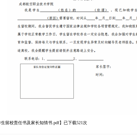
学生留校责任书及家长知情书.pdf
】已下载
521
次