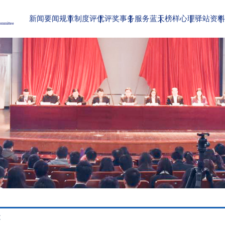
新闻要闻
规章制度
评优评奖
事务服务
蓝天榜样
心理驿站
资
Committee
文