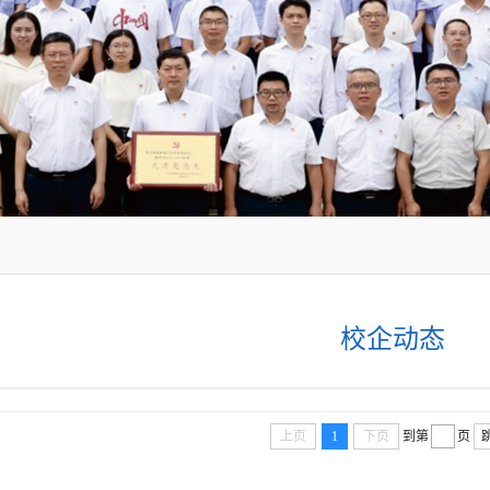
校企动态
上页
1
下页
到第
页