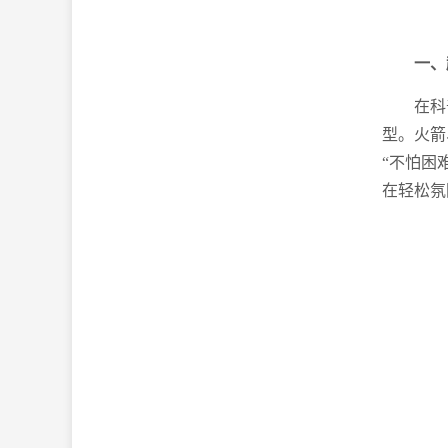
一、
在科
型。火箭
“不怕困
在轻松氛