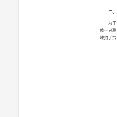
二、
为了
像一只聪
地拍手提