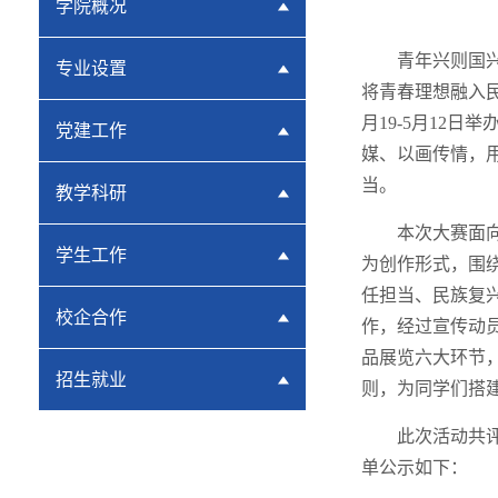
学院概况
青年兴则国
专业设置
将青春理想融入民
月19-5月12
党建工作
媒、以画传情，
当。
教学科研
本次大赛面向
学生工作
为创作形式，围
任担当、民族复
校企合作
作，经过宣传动
品展览六大环节
招生就业
则，为同学们搭
此次活动共评
单公示如下：