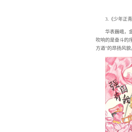
3.《少年正
华表巍峨，
吹响的是奋斗的
方遒”的昂扬风貌