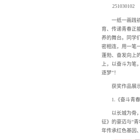
251030102
一纸一画践
育、传递青春正
养的舞台。同学
密相连，用一笔
蓬勃、奋发向上
上，以奋斗为笔
逐梦”！
获奖作品展
1.《奋斗青
以长城为骨
征》的豪迈与“
年传承红色基因