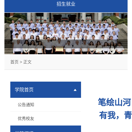
招生就业
首页
> 正文
学院首页
笔绘山河
公告通知
有我，青
优秀校友