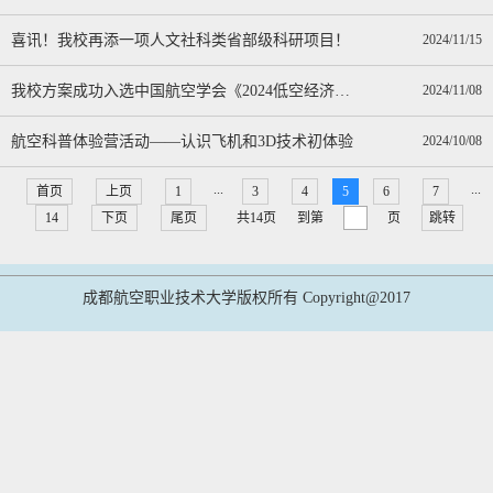
喜讯！我校再添一项人文社科类省部级科研项目！
2024/11/15
我校方案成功入选中国航空学会《2024低空经济场景白皮书》
2024/11/08
航空科普体验营活动——认识飞机和3D技术初体验
2024/10/08
...
...
首页
上页
1
3
4
5
6
7
14
下页
尾页
共14页
到第
页
跳转
成都航空职业技术大学版权所有 Copyright@2017