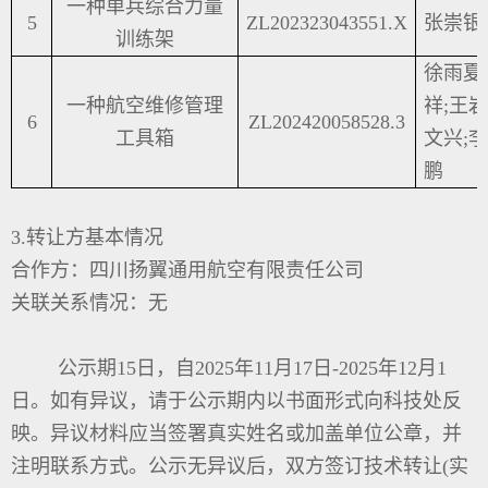
一种单兵综合力量
5
ZL202323043551.X
张崇银
训练架
徐雨夏
一种航空维修管理
祥;王岩
6
ZL202420058528.3
工具箱
文兴;
鹏
3.转让方基本情况
合作方：四川扬翼通用航空有限责任公司
关联关系情况：无
公示期15日，自2025年
11月17日-2025年12月1
日
。如有异议，请于公示期内以书面形式向科技处反
映。异议材料应当签署真实姓名或加盖单位公章，并
注明联系方式。公示无异议后，双方签订技术转让(实