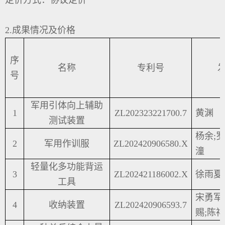
2.成果情况及价格
序
名称
专利号
号
军用引体向上辅助
1
ZL202323221700.7
黄渊
测试装置
杨余;
2
军用作训服
ZL202420906580.X
潼
轻量化多功能背运
3
ZL202421186002.X
徐雨夏
工具
宋勇军
4
收纳装置
ZL202420906593.7
赐;陈祥