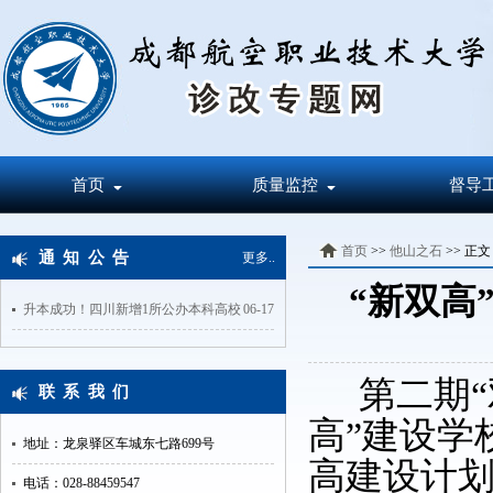
首页
质量监控
督导
首页
>>
他山之石
>> 正文
通知公告
更多..
“新双高
升本成功！四川新增1所公办本科高校
06-17
第二期“
联系我们
高”建设学
地址：龙泉驿区车城东七路699号
高建设计划
电话：028-88459547