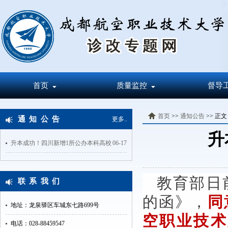
首页
质量监控
督导
首页
>>
通知公告
>> 正文
通知公告
更多..
升
升本成功！四川新增1所公办本科高校
06-17
教育部日
联系我们
的函》，
同
地址：龙泉驿区车城东七路699号
空职业技术
电话：028-88459547