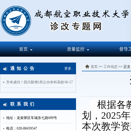
首页
质量监控
督导
首页
>>
工作动态
>> 正文
通知公告
更多..
升本成功！四川新增1所公办本科高校
06-17
根据各教学
联系我们
划，202
地址：龙泉驿区车城东七路699号
本次教学资
电话：028-88459547