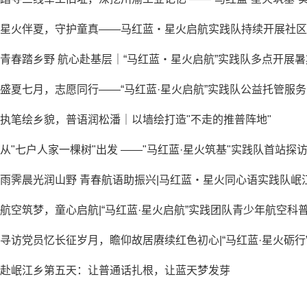
星火伴夏，守护童真——马红蓝・星火启航实践队持续开展社区
青春踏乡野 航心赴基层｜“马红蓝・星火启航”实践队多点开展
盛夏七月，志愿同行——“马红蓝·星火启航”实践队公益托管服
执笔绘乡貌，普语润松潘｜以墙绘打造"不走的推普阵地"
从"七户人家一棵树"出发 ——"马红蓝·星火筑基"实践队首站探
雨霁晨光润山野 青春航语助振兴|马红蓝・星火同心语实践队岷
航空筑梦，童心启航|“马红蓝·星火启航”实践团队青少年航空科
寻访党员忆长征岁月，瞻仰故居赓续红色初心|“马红蓝·星火砺
赴岷江乡第五天：让普通话扎根，让蓝天梦发芽