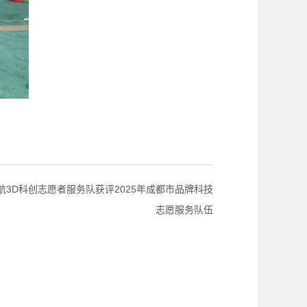
3D科创志愿者服务队获评2025年成都市品牌科技
志愿服务队伍