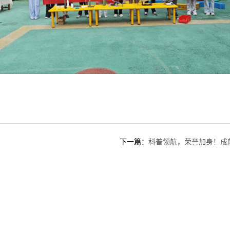
下一篇：
科普领航，荣誉加身！成航