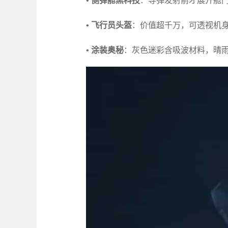
•
侧弹舱黑科技
：导弹发射前才展开舱
•
飞行员头盔
：价值超千万，可透视机
•
涂装奥秘
：灰色迷彩含吸波材料，晴雨