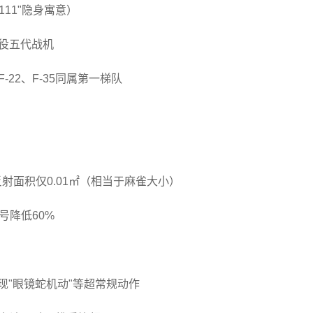
111"隐身寓意）
现役五代战机
22、F-35同属第一梯队
射面积仅0.01㎡（相当于麻雀大小）
号降低60%
现"眼镜蛇机动"等超常规动作