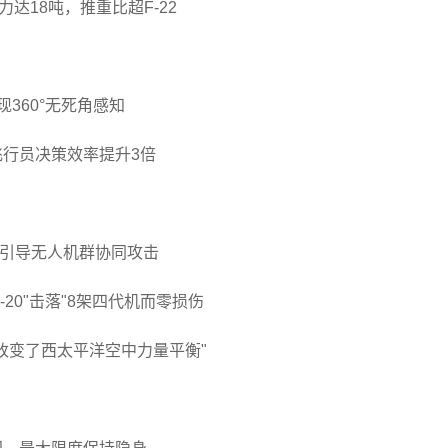
力达18吨，推重比超F-22
360°无死角感知
行员决策效率提升3倍
能引导无人机群协同攻击
-20"击落"8架四代机而零损伤
改变了西太平洋空中力量平衡"