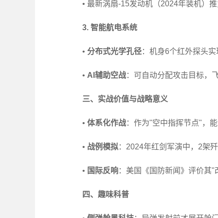
• 最新涡扇-15发动机（2024年装机）推
3. 智能航电系统
•
分布式光学孔径
：机身6个红外探头实现
•
AI辅助空战
：可自动分配攻击目标，飞
三、实战价值与战略意义
•
体系化作战
：作为"空中指挥节点"，
•
战例模拟
：2024年红剑军演中，2架歼
•
国际反响
：美国《国防新闻》评价其"
四、趣味科普