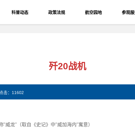
科普动态
政策法规
航空园地
参观服
歼20战机
 点击：
11602
爱称"威龙"（取自《史记》中"威加海内"寓意）