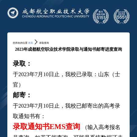
您所在的位置
首页
录取查询
2023年成都航空职业技术学院录取与通知书邮寄进度查询
录取：
于
2023
年
7
月
10
日止，我校已录取：山东（士
官）
邮寄：
于
2023
年
7
月
10
日止，我校已邮寄出的高考录
取通知书有：
录取通知书EMS
查询
（输入高考报名