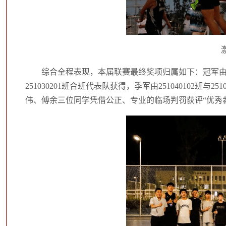
综合全程表现，本届联赛最终奖项归属如下：冠军由12437
251030201班合班代表队获得，季军由251040102班
伟、傅余三位同学凭借公正、专业的临场判罚获评“优秀