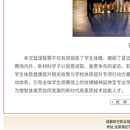
本次篮球联赛不仅有效锻炼了学生体魄、磨砺了意
赛场内外，新材料学子以锐意进取、奋勇争先的姿态，
学生体质健康提升相关政策与学校体质提升专项行动方
动体系，引导全体学生将赛场上的拼搏精神延伸至专业
为德智体美劳协同发展的新时代高素质技术技能人才。
成都航空职业技术大
地址:龙泉驿区车