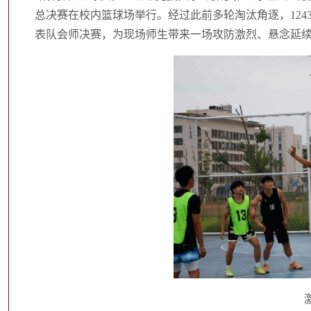
总决赛在校内篮球场举行。经过此前多轮淘汰角逐，1243702班、
表队会师决赛，为现场师生带来一场攻防激烈、悬念延