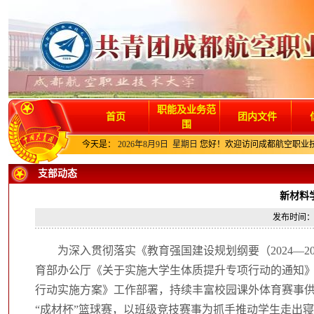
职能及业务范
首页
团内文件
围
今天是：
2026年8月9日 星期日
您好！欢迎访问成都航空职业
支部动态
新材料
发布时间：2
为深入贯彻落实《教育强国建设规划纲要（2024—
育部办公厅《关于实施大学生体质提升专项行动的通知
行动实施方案》工作部署，持续丰富校园课外体育赛事
“成材杯”篮球赛，以班级竞技赛事为抓手推动学生走出寝