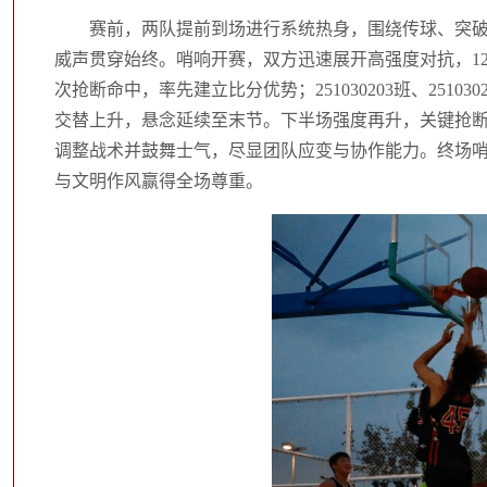
赛前，两队提前到场进行系统热身，围绕传球、突
威声贯穿始终。哨响开赛，双方迅速展开高强度对抗，1243
次抢断命中，率先建立比分优势；251030203班、25
交替上升，悬念延续至末节。下半场强度再升，关键抢
调整战术并鼓舞士气，尽显团队应变与协作能力。终场
与文明作风赢得全场尊重。