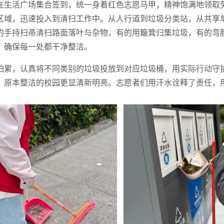
在生活广场集合签到，统一身着红色志愿马甲，精神饱满地领取
区域，迅速投入到清扫工作中。从人行道到垃圾分类站，从共享
的手持扫帚清扫路面落叶与杂物，有的用簸箕归集垃圾，有的弯
，确保每一处都干净整洁。
怕累，认真将不同类别的垃圾投放到对应垃圾桶，用实际行动守
，原本整洁的校园更显清新明亮。志愿者们用汗水诠释了责任，