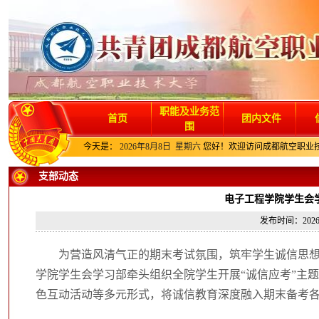
职能及业务范
首页
团内文件
围
今天是：
2026年8月8日 星期六
您好！欢迎访问成都航空职业
支部动态
电子工程学院学生会
发布时间：202
为营造风清气正的期末考试氛围，筑牢学生诚信思想根基，
学院学生会学习部牵头组织全院学生开展“诚信应考”主
色互动活动等多元形式，将诚信教育深度融入期末备考