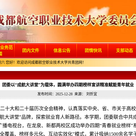
业务范
团内文件
信息公告
团情快讯
支部动态
围
期六
您好！欢迎访问成都航空职业技术大学共青团网！
团委以“成航大讲堂”为载体，圆满举办四期榜样宣讲精准赋能青年就业
发布时间：2025-12-28 来源： 刘忻宜
二十大和二十届历次全会精神，认真落实中央、省、市关于高校
成航大讲堂”品牌，探索就业育人新路径。本学期，团委联合中共
广播电视台，在龙泉、新都两校区成功举办四期“青春就业榜样”
全覆盖、榜样多元化、互动实效化”模式，累计吸纳1500余名学