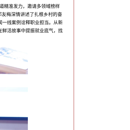
赛道精准发力，邀请多领域榜样
邓友梅深情讲述了扎根乡村的奋
闻一线案例诠释职业担当。从新
在鲜活故事中提振就业底气，找