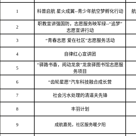
1
科普启航
星火成翼
--青少年航空梦孵化行动
航
职教宣讲强国防，志愿服务映军绿
--“追梦”
2
志愿宣讲行动
3
“青春志愿 爱在社区”志愿服务活动
4
自律红心宣讲团
“驿路书香，阅动龙泉”龙泉驿图书馆志愿服
5
务项目
6
“齿轮星愿”汽车科技融合成长营
7
社会
污水处理的清道夫先锋
8
丰羽计划
9
成航嘉苑，社区服务暖夕阳