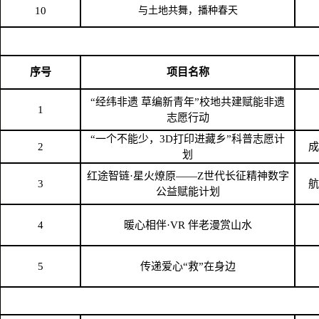
10
与土地共舞，播种春天
序号
项目名称
“经纬非遗 草编新青年”校地共建赋能非遗
1
志愿行动
“一个不能少，3D打印进藏乡”科普志愿计
2
成
划
红途智链
·星火燎原——Z世代长征精神数字
3
航
公益赋能计划
4
暖心相伴
·VR 伴老漫赏山水
5
传递爱心
“救”在身边