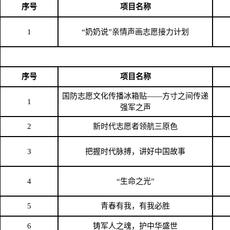
序号
项目名称
1
“奶奶说”亲情声画志愿接力计划
序号
项目名称
国防志愿文化传播冰箱贴
——方寸之间传递
1
强军之声
2
新时代志愿者领航三原色
3
把握时代脉搏，讲好中国故事
4
“生命之光”
5
青春有我，有我必胜
6
铸军人之魂，护中华盛世