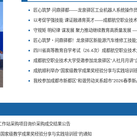
匠心筑梦·问鼎驿都——龙泉驿区工业机器人系统操作
守规矩 明纪律 谋发展 聚力推动继续教育高质量发展
匠心筑梦・问鼎驿都！龙泉驿区新能源汽车维修工技能
四川省高等教育自学考试（26.4次）成都航空职业技
成都航空职业技术大学受邀参加龙泉驿区“人社月月讲”
成航顺利举办“国家级教学成果奖经验分享与实践培训班
我校参加成都市新都区“和谐劳动关系超市”2026春季
工作站采购项目询价采购成交结果公告
—国家级教学成果奖经验分享与实践培训班”的通知