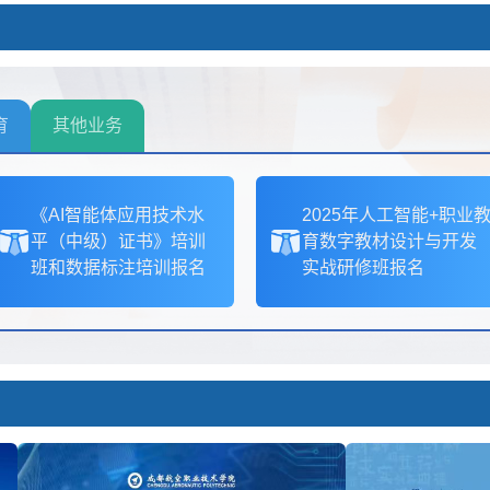
育
其他业务
《AI智能体应用技术水
2025年人工智能+职业
平（中级）证书》培训
育数字教材设计与开发
班和数据标注培训报名
实战研修班报名